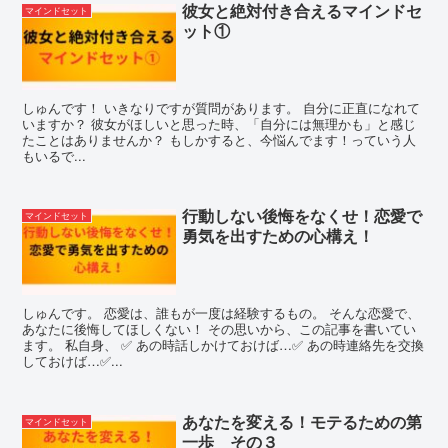
彼女と絶対付き合えるマインドセ
マインドセット
ット①
しゅんです！ いきなりですが質問があります。 自分に正直になれて
いますか？ 彼女がほしいと思った時、「自分には無理かも」と感じ
たことはありませんか？ もしかすると、今悩んでます！っていう人
もいるで...
行動しない後悔をなくせ！恋愛で
マインドセット
勇気を出すための心構え！
しゅんです。 恋愛は、誰もが一度は経験するもの。 そんな恋愛で、
あなたに後悔してほしくない！ その思いから、この記事を書いてい
ます。 私自身、 ✅ あの時話しかけておけば…✅ あの時連絡先を交換
しておけば…✅...
あなたを変える！モテるための第
マインドセット
一歩 その３