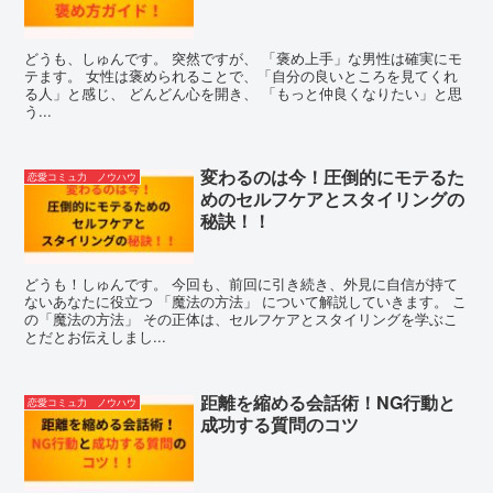
どうも、しゅんです。 突然ですが、 「褒め上手」な男性は確実にモ
テます。 女性は褒められることで、「自分の良いところを見てくれ
る人」と感じ、 どんどん心を開き、 「もっと仲良くなりたい」と思
う...
変わるのは今！圧倒的にモテるた
恋愛コミュ力 ノウハウ
めのセルフケアとスタイリングの
秘訣！！
どうも！しゅんです。 今回も、前回に引き続き、外見に自信が持て
ないあなたに役立つ 「魔法の方法」 について解説していきます。 こ
の「魔法の方法」 その正体は、セルフケアとスタイリングを学ぶこ
とだとお伝えしまし...
距離を縮める会話術！NG行動と
恋愛コミュ力 ノウハウ
成功する質問のコツ