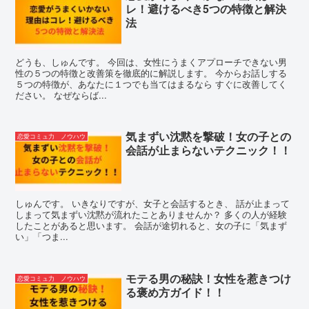
レ！避けるべき5つの特徴と解決
法
どうも、しゅんです。 今回は、女性にうまくアプローチできない男
性の５つの特徴と改善策を徹底的に解説します。 今からお話しする
５つの特徴が、あなたに１つでも当てはまるなら すぐに改善してく
ださい。 なぜならば...
気まずい沈黙を撃破！女の子との
恋愛コミュ力 ノウハウ
会話が止まらないテクニック！！
しゅんです。 いきなりですが、女子と会話するとき、 話が止まって
しまって気まずい沈黙が流れたことありませんか？ 多くの人が経験
したことがあると思います。 会話が途切れると、女の子に「気まず
い」「つま...
モテる男の秘訣！女性を惹きつけ
恋愛コミュ力 ノウハウ
る褒め方ガイド！！