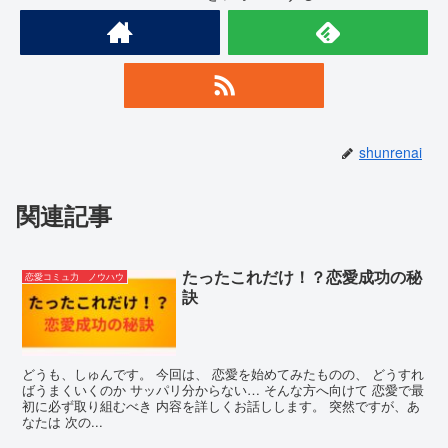
shunrenai
関連記事
たったこれだけ！？恋愛成功の秘
恋愛コミュ力 ノウハウ
訣
どうも、しゅんです。 今回は、 恋愛を始めてみたものの、 どうすれ
ばうまくいくのか サッパリ分からない… そんな方へ向けて 恋愛で最
初に必ず取り組むべき 内容を詳しくお話しします。 突然ですが、あ
なたは 次の...