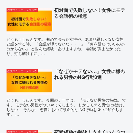
初対面で失敗しない！女性にモテ
恋愛コミュ力 ノウハウ
る会話術の極意
どうも！しゅんです。 初めて会った女性や、あまり親しくない女性
と話をする時、 「会話が弾まないな・・・」 「何を話せばいいのか
分からない」 と悩んだ経験、ありますよね。 会話が弾まなかった
り、打ち解けずに、...
「なぜかモテない…」女性に嫌わ
恋愛コミュ力 ノウハウ
れる男性のNG行動3選
どうも、しゅんです。 今回のテーマは、 〝モテない男性の特徴〟 で
す。 モテない男性がついやってしまう、 しかしモテる男性は絶対に
しない。 そんな、 恋愛において致命的な NG行動を 3つご紹介しま
す。 ...
恋愛成功の秘訣！うまくいく３つ
恋愛コミュ力 ノウハウ