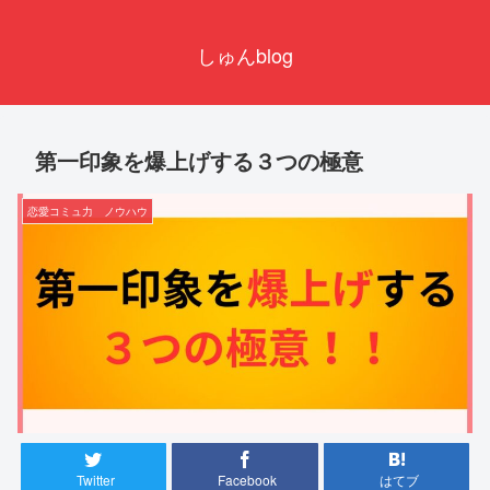
しゅんblog
第一印象を爆上げする３つの極意
恋愛コミュ力 ノウハウ
Twitter
Facebook
はてブ